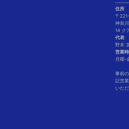
住所
〒221
神奈川
14 
代表
野末 
営業時
月曜-金
事前の
記営業
いただ