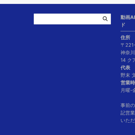
動画A
ド
住所
〒221
神奈川
14 
代表
野末 
営業時
月曜-金
事前の
記営業
いただ