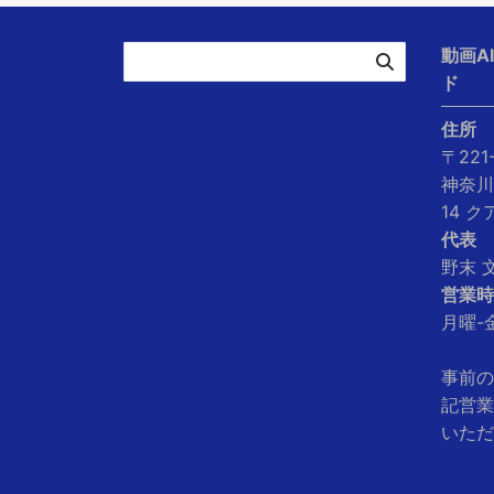
動画A
ド
住所
〒221
神奈川
14 
代表
野末 
営業時
月曜-金
事前の
記営業
いただ