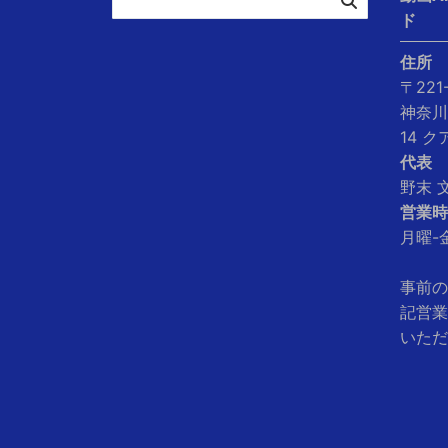
ド
住所
〒221
神奈川
14 
代表
野末 
営業時
月曜-金
事前の
記営業
いただ